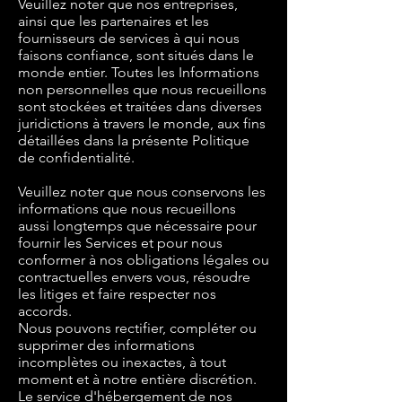
Veuillez noter que nos entreprises,
ainsi que les partenaires et les
fournisseurs de services à qui nous
faisons confiance, sont situés dans le
monde entier. Toutes les Informations
non personnelles que nous recueillons
sont stockées et traitées dans diverses
juridictions à travers le monde, aux fins
détaillées dans la présente Politique
de confidentialité.
Veuillez noter que nous conservons les
informations que nous recueillons
aussi longtemps que nécessaire pour
fournir les Services et pour nous
conformer à nos obligations légales ou
contractuelles envers vous, résoudre
les litiges et faire respecter nos
accords.
Nous pouvons rectifier, compléter ou
supprimer des informations
incomplètes ou inexactes, à tout
moment et à notre entière discrétion.
Le service d'hébergement de nos