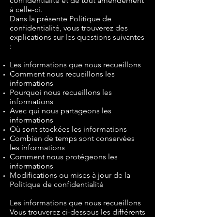
confidentialité et de tout amendement
à celle-ci.
Dans la présente Politique de
confidentialité, vous trouverez des
explications sur les questions suivantes
:
Les informations que nous recueillons
Comment nous recueillons les
informations
Pourquoi nous recueillons les
informations
Avec qui nous partageons les
informations
Où sont stockées les informations
Combien de temps sont conservées
les informations
Comment nous protégeons les
informations
Modifications ou mises à jour de la
Politique de confidentialité
Les informations que nous recueillons
Vous trouverez ci-dessous les différents