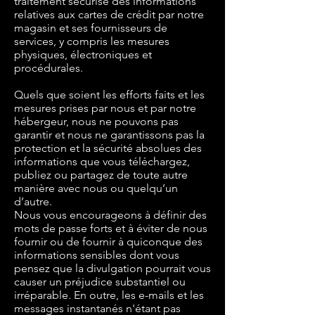
traitement sécurisé des informations
relatives aux cartes de crédit par notre
magasin et ses fournisseurs de
services, y compris les mesures
physiques, électroniques et
procédurales.
Quels que soient les efforts faits et les
mesures prises par nous et par notre
hébergeur, nous ne pouvons pas
garantir et nous ne garantissons pas la
protection et la sécurité absolues des
informations que vous téléchargez,
publiez ou partagez de toute autre
manière avec nous ou quelqu’un
d’autre.
Nous vous encourageons à définir des
mots de passe forts et à éviter de nous
fournir ou de fournir à quiconque des
informations sensibles dont vous
pensez que la divulgation pourrait vous
causer un préjudice substantiel ou
irréparable. En outre, les e-mails et les
messages instantanés n'étant pas