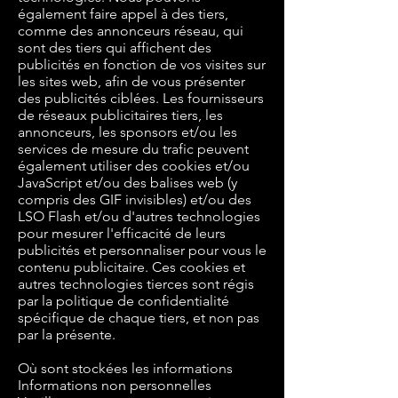
également faire appel à des tiers,
comme des annonceurs réseau, qui
sont des tiers qui affichent des
publicités en fonction de vos visites sur
les sites web, afin de vous présenter
des publicités ciblées. Les fournisseurs
de réseaux publicitaires tiers, les
annonceurs, les sponsors et/ou les
services de mesure du trafic peuvent
également utiliser des cookies et/ou
JavaScript et/ou des balises web (y
compris des GIF invisibles) et/ou des
LSO Flash et/ou d'autres technologies
pour mesurer l'efficacité de leurs
publicités et personnaliser pour vous le
contenu publicitaire. Ces cookies et
autres technologies tierces sont régis
par la politique de confidentialité
spécifique de chaque tiers, et non pas
par la présente.
Où sont stockées les informations
Informations non personnelles